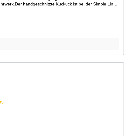
hrwerk.Der handgeschnitzte Kuckuck ist bei der Simple Line
hwarzwälder Kuckucksuhr üblich ist und auch bei den ersten
 lackiertes Gehäuse aus Qualitäts-MDF mit lackiertem,
bstellhebel am Gehäuse)Kuckucksruf erfolgt zur vollen
mbach und Haas)Maße: Höhe 41cm, Breite 24cm3 Jahre
 Bildschirm abweichen können.