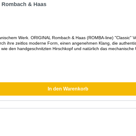
t) Rombach & Haas
chanischem Werk. ORIGINAL Rombach & Haas (ROMBA-line) "Classic" V
h ihre zeitlos moderne Form, einen angenehmen Klang, die authentisc
 wie den handgeschnitzten Hirschkopf und natürlich das mechanische U
ichtbar. Zu seinem Ruf verneigt er sich, wie es bei einer Original Sc
präsent.Mechanisches 8-Tage Laufwerk mit RechenschlagwerkAufwendig
nd VogelVdS geprüfte ''Original Schwarzwälder Kuckucksuhr''Kuckuckr
ben Stunde einmaligQualitätsmarke Romba-Design (Kuckucksuhrenman
ATIS auf alle Uhren. Nur hier im Shop!)Bitte beachten Sie, dass Far
In den Warenkorb