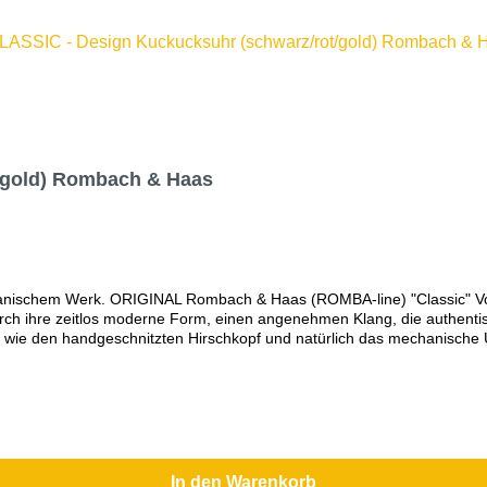
/gold) Rombach & Haas
chanischem Werk. ORIGINAL Rombach & Haas (ROMBA-line) "Classic" V
h ihre zeitlos moderne Form, einen angenehmen Klang, die authentisc
 wie den handgeschnitzten Hirschkopf und natürlich das mechanische U
ichtbar. Zu seinem Ruf verneigt er sich, wie es bei einer Original Sc
präsent.Mechanisches 8-Tage Laufwerk mit RechenschlagwerkAufwendig
nd VogelVdS geprüfte ''Original Schwarzwälder Kuckucksuhr''Kuckuckr
ben Stunde einmaligQualitätsmarke Romba-Design (Kuckucksuhrenman
ATIS auf alle Uhren. Nur hier im Shop!)Bitte beachten Sie, dass Far
In den Warenkorb