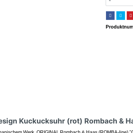
Produktnu
esign Kuckucksuhr (rot) Rombach & H
echanischem Werk. ORIGINAL Rombach & Haas (ROMBA-line) "C