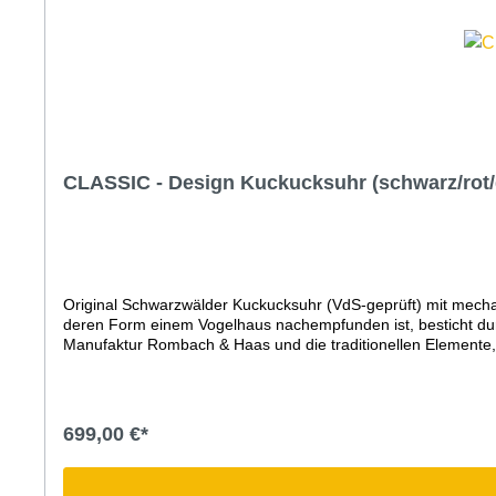
CLASSIC - Design Kuckucksuhr (schwarz/rot
Original Schwarzwälder Kuckucksuhr (VdS-geprüft) mit me
deren Form einem Vogelhaus nachempfunden ist, besticht durc
Manufaktur Rombach & Haas und die traditionellen Elemente,
Kuckucksuhr besonders groß, schön gearbeitet und dauerhaft s
Kuckucksuhren schon war. Ohne Tür und dauerhaft, elegant 
handgearbeiteten Holz-ZubehörHandgeschnitzter Hirschkopf u
zur vollen Stunde mit der Anzahl der Stunden und zur hal
699,00 €*
Jahre Garantie (24 Monate + 1 Jahr Garantieverlängerung GR