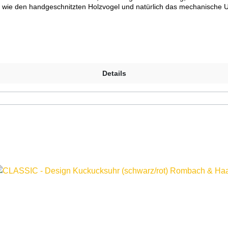
 wie den handgeschnitzten Holzvogel und natürlich das mechanische U
ichtbar. Zu seinem Ruf verneigt er sich, wie es bei einer Original Sc
präsent.Mechanisches 8-Tage Laufwerk mit RechenschlagwerkAufwendig
üfte ''Original Schwarzwälder Kuckucksuhr''Kuckuckruf abstellbar (A
 einmaligQualitätsmarke Romba-Design (Kuckucksuhrenmanufaktur Ro
uf alle Uhren. Nur hier im Shop!)Bitte beachten Sie, dass Farben am
Details