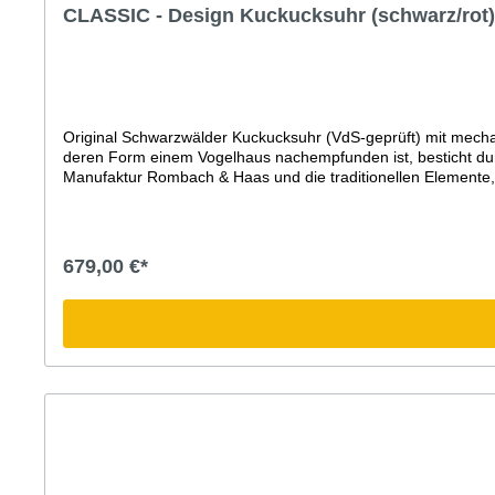
CLASSIC - Design Kuckucksuhr (schwarz/ro
Original Schwarzwälder Kuckucksuhr (VdS-geprüft) mit me
deren Form einem Vogelhaus nachempfunden ist, besticht durc
Manufaktur Rombach & Haas und die traditionellen Elemente,
Kuckucksuhr besonders groß, schön gearbeitet und dauerhaft s
Kuckucksuhren schon war. Ohne Tür und dauerhaft, elegant 
handgearbeiteten Holz-ZubehörHandgeschnitzter Hirschkopf u
zur vollen Stunde mit der Anzahl der Stunden und zur hal
679,00 €*
Jahre Garantie (24 Monate + 1 Jahr Garantieverlängerung GR