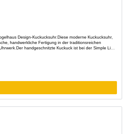
ogelhaus Design-Kuckucksuhr.Diese moderne Kuckucksuhr,
he, handwerkliche Fertigung in der traditionsreichen
hrwerk.Der handgeschnitzte Kuckuck ist bei der Simple Line
hwarzwälder Kuckucksuhr üblich ist und auch bei den ersten
 lackiertes Gehäuse aus Qualitäts-MDF mit lackiertem,
uf abstellbar (Abstellhebel am Gehäuse)Kuckucksruf erfolgt
ufaktur Rombach und Haas)Maße: Höhe 41cm, Breite 24cm3
ben am Bildschirm abweichen können.