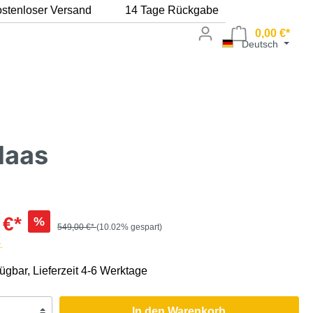
stenloser Versand
14 Tage Rückgabe
0,00 €*
Deutsch
Haas
 €*
%
549,00 €*
(10.02% gespart)
.
fügbar, Lieferzeit 4-6 Werktage
In den Warenkorb