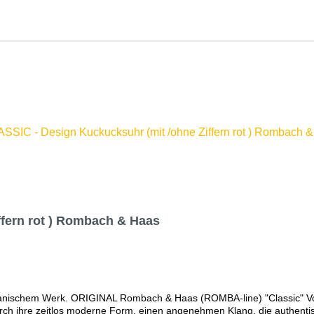
ffern rot ) Rombach & Haas
chanischem Werk. ORIGINAL Rombach & Haas (ROMBA-line) "Classic" V
h ihre zeitlos moderne Form, einen angenehmen Klang, die authentisc