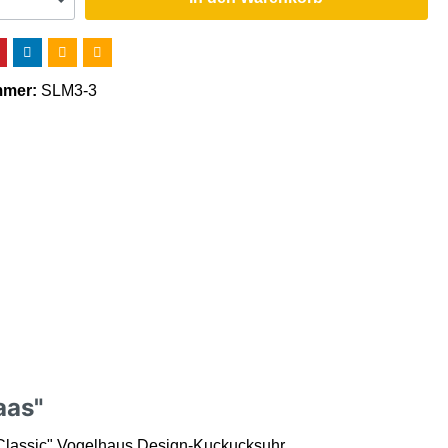
mmer:
SLM3-3
aas"
lassic" Vogelhaus Design-Kuckucksuhr.