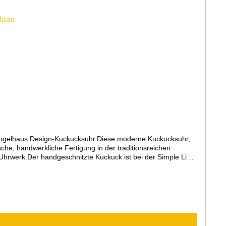
ogelhaus Design-Kuckucksuhr.Diese moderne Kuckucksuhr,
he, handwerkliche Fertigung in der traditionsreichen
hrwerk.Der handgeschnitzte Kuckuck ist bei der Simple Line
hwarzwälder Kuckucksuhr üblich ist und auch bei den ersten
 lackiertes Gehäuse aus Qualitäts-MDF mit lackiertem,
uf abstellbar (Abstellhebel am Gehäuse)Kuckucksruf erfolgt
ufaktur Rombach und Haas)Maße: Höhe 41cm, Breite 24cm3
ben am Bildschirm abweichen können.