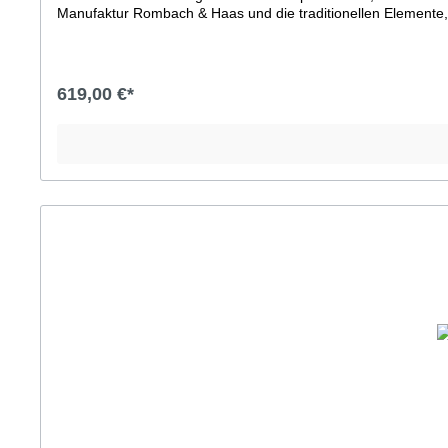
Manufaktur Rombach & Haas und die traditionellen Elemente,
Kuckucksuhr besonders groß, schön gearbeitet und dauerhaft s
Kuckucksuhren schon war. Ohne Tür und dauerhaft, elegant 
handgearbeiteten Holz-ZubehörHandgeschnitzter VogelVdS gepr
Stunde mit der Anzahl der Stunden und zur halben Stunde
619,00 €*
Garantie (24 Monate + 1 Jahr Garantieverlängerung GRATIS a