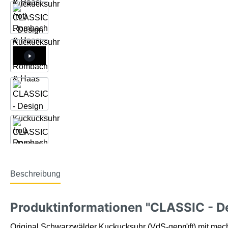
Beschreibung
Produktinformationen "CLASSIC - D
Original Schwarzwälder Kuckucksuhr (VdS-geprüft) mit m