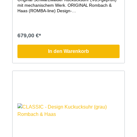
mit mechanischem Werk. ORIGINAL Rombach &
Haas (ROMBA-line) Design-
Kuckucksuhr.Mechanisches 8-Tage Laufwerk mit
RechenschlagwerkVdS geprüfte ''Original
Schwarzwälder Kuckucksuhr''Kuckuckruf abstellbar
(Abstellhebel am Gehäuse)Kuckucksruf erfolgt zur
679,00 €*
vollen Stunde mehrmals (je nach Uhrzeit - z.B. um 3
Uhr kommt 3x der Kuckuck) und zur halben Stunde
einmalig.Qualitätsmarke Romba-Design
In den Warenkorb
(Kuckucksuhrenmanufaktur Rombach und
Haas)Lackierte Holz-Arbeit von Selina HaasHöhe:
cm3 Jahre Garantie (24 Monate + 1 Jahr
Garantieverlängerung GRATIS auf alle Uhren. Nur
hier im Shop!)Bitte beachten Sie, dass die Farben
am Bildschirm abweichen können!