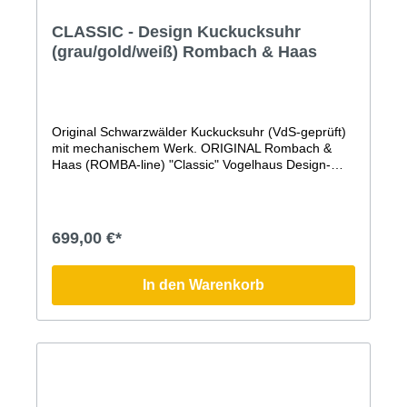
CLASSIC - Design Kuckucksuhr
(grau/gold/weiß) Rombach & Haas
Original Schwarzwälder Kuckucksuhr (VdS-geprüft)
mit mechanischem Werk. ORIGINAL Rombach &
Haas (ROMBA-line) "Classic" Vogelhaus Design-
Kuckucksuhr.Diese moderne Kuckucksuhr, deren
Form einem Vogelhaus nachempfunden ist, besticht
durch ihre zeitlos moderne Form, einen
angenehmen Klang, die authentische,
699,00 €*
handwerkliche Fertigung in der traditionsreichen
Manufaktur Rombach & Haas und die traditionellen
Elemente, wie den handgeschnitzten Hirschkopf und
In den Warenkorb
natürlich das mechanische Uhrwerk.Der
handgeschnitzte Kuckuck ist bei der Simple Line
Kuckucksuhr besonders groß, schön gearbeitet und
dauerhaft sichtbar. Zu seinem Ruf verneigt er sich,
wie es bei einer Original Schwarzwälder
Kuckucksuhr üblich ist und auch bei den ersten
Kuckucksuhren schon war. Ohne Tür und dauerhaft,