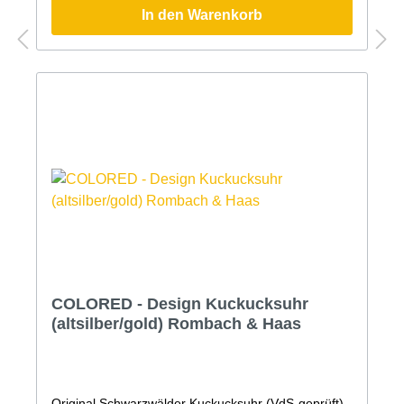
der Anzahl der Stunden und zur halben Stunde
In den Warenkorb
einmaligQualitätsmarke Romba-Design
(Kuckucksuhrenmanufaktur Rombach und
Haas)Maße: Höhe: 24cm x Breite: 16,5cm x Tiefe:
10,5cm3 Jahre Garantie (24 Monate + 1 Jahr
Garantieverlängerung GRATIS auf alle Uhren. Nur
hier im Shop!)Bitte beachten Sie, dass Farben am
Bildschirm abweichen können.
COLORED - Design Kuckucksuhr
(altsilber/gold) Rombach & Haas
Original Schwarzwälder Kuckucksuhr (VdS-geprüft)