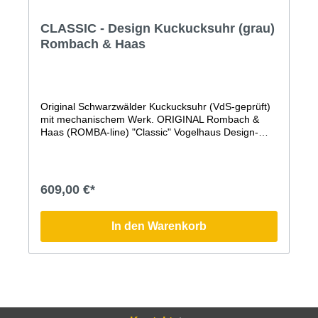
CLASSIC - Design Kuckucksuhr (grau)
Rombach & Haas
Original Schwarzwälder Kuckucksuhr (VdS-geprüft)
mit mechanischem Werk. ORIGINAL Rombach &
Haas (ROMBA-line) "Classic" Vogelhaus Design-
Kuckucksuhr.Diese moderne Kuckucksuhr, deren
Form einem Vogelhaus nachempfunden ist, besticht
durch ihre zeitlos moderne Form, einen
angenehmen Klang, die authentische,
609,00 €*
handwerkliche Fertigung in der traditionsreichen
Manufaktur Rombach & Haas und die traditionellen
Elemente, wie den handgeschnitzten Vogel und
In den Warenkorb
natürlich das mechanische 8-Tage-Uhrwerk.Der
handgeschnitzte Kuckuck ist bei der Simple Line
Kuckucksuhr besonders groß, schön gearbeitet und
dauerhaft sichtbar. Zu seinem Ruf verneigt er sich,
wie es bei einer Original Schwarzwälder
Kuckucksuhr üblich ist und auch bei den ersten
Kuckucksuhren schon war. Ohne Tür und dauerhaft,